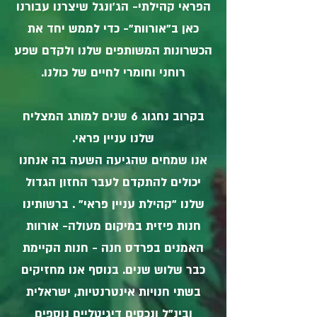
הפראי קהילתי- הג'ונגל שיצרנו עבורנו
כאן ב"אורוות"- כדי לממש יחד את
הכשרונות המשותפים שלנו ולקדם שפע
רוחני וחומרי לחיים של כולנו.
בקרוב נחגוג 6 שנים למותג המצליח
שלנו עניין פראי.
אנו שמחים שהגיעה השעה בה אנחנו
יכולים להתקדם לעבר החזון הגדול
שלנו "קהילת עניין פראי" . ברשותינו
חנות פיזית במיקום מעולה- אורוות
האמנים בפרדס חנה - חנות הקיימת
כבר שלוש שנים. בנוסף אנו מחזיקים
בשתי חנויות אינטרנטיות, ישראלית
ובינ"ל ונכסים דיגיטליים נוספים