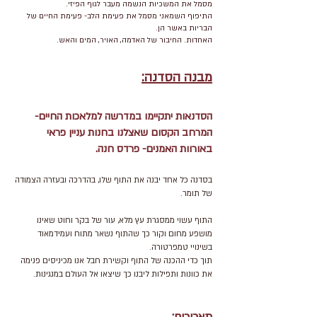
מסמל את המשכיות הנשמה מעבר לגוף הפיזי.
התיפוף השמאני מסמל את פעימת הלב- פעימת החיים של
הבריות באשר הן.
האחדות. החיבור של האדמה, האויר, המים והאש.
מבנה הסדנה:
הסדנאות יתקיימו במדרשה למלאכות החיים-
המרחב הקסום שאצלנו בחנות עניין פראי
באורוות האמנים- פרדס חנה.
בסדנה כל אחד יבנה את התוף שלו, בהדרכה ובעזרה הצמודה
של תומר.
התוף עשוי ממסגרת עץ מלא, עור של בקר וחוט שאינו
מושפע מחום וקור כך שהתוף נשאר מתוח ועמידמאוד
בשינויי טמפרטורה.
תוך כדי ההכנה של התוף וקשירת חבל אנו מכיניסים פנימה
את כוונות ותפילות ליבנו כך שיצאו אל העולם במנגינות.