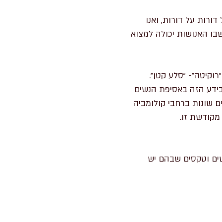
רות על דורות, ואנו
בו האנושות יכולה למצוא
ה בשנת 2014 עם Roxana Campos Araya, המכונית "רוקיטה"- "סלע קטן".
ידע הזה באסיפת הנשים
 לערים שונות ברחבי קולומביה
מקודשת זו.
שים וטקסים שבהם יש