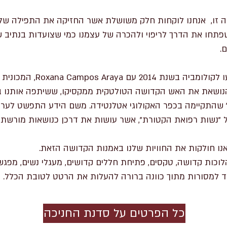
 זו, אנחנו לוקחות חלק משושלת אשר החזיקה את התפילה של דו
פתחו את הדרך לריפוי ולהכרה של עצמנו כמי שצועדות בנתיב ש
.
"העשנים הקדושים" הגיעו לקולומבי
הנושאת את האש הקדושה הטולטקית ממקסיקו, ששיתפה אותנו ב
עשירית של "Killawasi" שהתקיימה בכפר האקולוגי אטלנטידה. משם הידע התפשט
ל "נשות רפואת הקטורת", אשר עושות את דרכן כנושאות מורשת 
אנו חולקות את החוויות שלנו באמנות הקדושה הזאת.
לוכות קדושה, טקסים, פתיחת חללים קדושים, מעגלי נשים, מפג
ד למסורות מתוך כוונה ברורה להעלות את הרטט לטובת הכלל.
כל הפרטים על סדנת החניכה