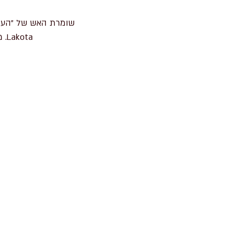
שומרת האש של "העשנ
Lakota. מייסדת-שותפה של הקהילה האקולוגית "אטלנטידה" - Atlántida, קולומביה.