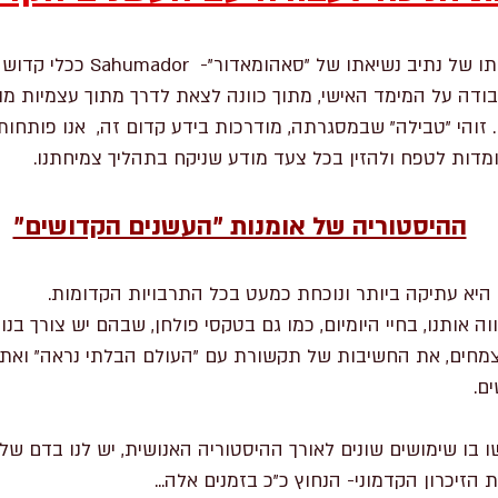
ב נשיאתו של "סאהומאדור"- Sahumador ככלי קדושה.
ודה על המימד האישי, מתוך כוונה לצאת לדרך מתוך עצמיות מ
 זוהי "טבילה" שבמסגרתה, מודרכות בידע קדום זה, אנו פותחות
ומדות לטפח ולהזין בכל צעד מודע שניקח בתהליך צמיחתנו.
ההיסטוריה של אומנות "העשנים הקדושים"
היא עתיקה ביותר ונוכחת כמעט בכל התרבויות הקדומות.
ה אותנו, בחיי היומיום, כמו גם בטקסי פולחן, שבהם יש צורך בנ
ים, את החשיבות של תקשורת עם "העולם הבלתי נראה" ואת ה
ם.
בו שימושים שונים לאורך ההיסטוריה האנושית, יש לנו בדם של
הזיכרון הקדמוני- הנחוץ כ"כ בזמנים אלה...