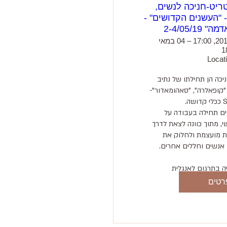
ריט-חניכה לנשים,
- "העשנים הקדושים" -
2-4/05/19
02 במאי 2019, 17:00 – 04 במאי
Locat
סדנאות החניכה הן תחילתו של נתיב 
נשיאתו של "קופאלרה", "סאהומאדור"- 
אנו מתמקדים תחילה בעבודה על 
המימד האישי, מתוך כוונה לצאת לדרך 
מתוך עצמיות מועצמת ולחלוק את 
רטים