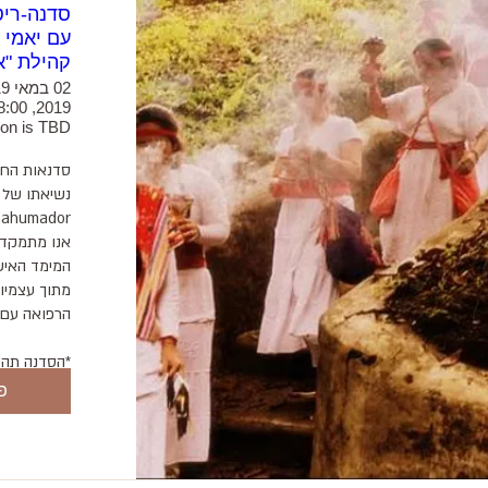
סדנה-ריט
עם יאמי 
קהילת "אדמה" 
2019, 18:00
ion is TBD
פ
שיתוף