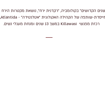
ים הקדושים" בקולומביה, "רקדנית ירח", נושאת מקטרות הירח
רכזת מפגשי Killawasi במשך 13 שנים ומנחת מעגלי נשים.